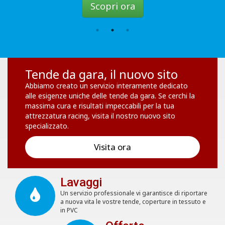
Scopri ora
Tende da gara, il nuovo sito
Abbiamo creato un servizio interamente dedicato
alle esigenze uniche delle tende da gara. Se cerchi la
massima cura e risultati impeccabili per la tua
attrezzatura racing, visita il nostro nuovo sito
specializzato.
Visita ora
Lavaggi
Un servizio professionale vi garantisce di riportare
a nuova vita le vostre tende, coperture in tessuto e
in PVC