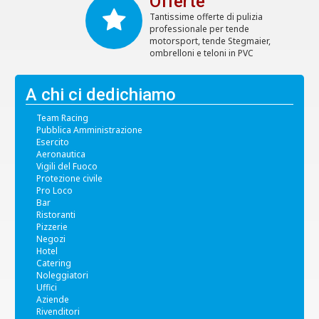
Offerte
Tantissime offerte di pulizia
professionale per tende
motorsport, tende Stegmaier,
ombrelloni e teloni in PVC
A chi ci dedichiamo
Team Racing
Pubblica Amministrazione
Esercito
Aeronautica
Vigili del Fuoco
Protezione civile
Pro Loco
Bar
Ristoranti
Pizzerie
Negozi
Hotel
Catering
Noleggiatori
Uffici
Aziende
Rivenditori