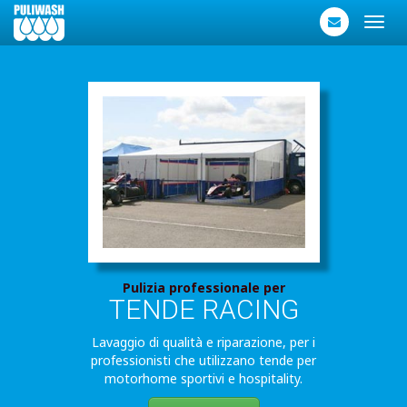
Toggl
navig
Pr
Pulizia professionale per
TENDE RACING
C
Lavaggi
Lavaggio di qualità e riparazione, per i
, lavaggi e
dimensi
professionisti che utilizzano tende per
motorhome sportivi e hospitality.