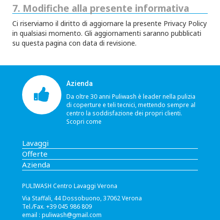
7. Modifiche alla presente informativa
Ci riserviamo il diritto di aggiornare la presente Privacy Policy
in qualsiasi momento. Gli aggiornamenti saranno pubblicati
su questa pagina con data di revisione.
Azienda
Da oltre 30 anni Puliwash è leader nella pulizia
di coperture e teli tecnici, mettendo sempre al
centro la soddisfazione dei propri clienti.
Scopri come
Lavaggi
Offerte
Azienda
PULIWASH Centro Lavaggi Verona
Via Staffali, 44 Dossobuono, 37062 Verona
Tel./Fax. +39 045 986 809
email :
puliwash@gmail.com