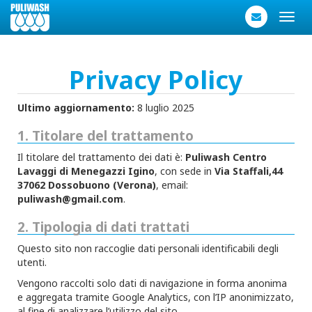
Toggl
navig
Privacy Policy
Ultimo aggiornamento:
8 luglio 2025
1. Titolare del trattamento
Il titolare del trattamento dei dati è:
Puliwash Centro
Lavaggi di Menegazzi Igino
, con sede in
Via Staffali,44
37062 Dossobuono (Verona)
, email:
puliwash@gmail.com
.
2. Tipologia di dati trattati
Questo sito non raccoglie dati personali identificabili degli
utenti.
Vengono raccolti solo dati di navigazione in forma anonima
e aggregata tramite Google Analytics, con l’IP anonimizzato,
al fine di analizzare l’utilizzo del sito.